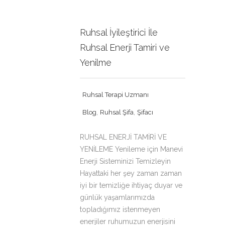
Ruhsal İyileştirici İle
Ruhsal Enerji Tamiri ve
Yenilme
Ruhsal Terapi Uzmanı
,
,
Blog
Ruhsal Şifa
Şifacı
RUHSAL ENERJİ TAMİRİ VE
YENİLEME Yenileme için Manevi
Enerji Sisteminizi Temizleyin
Hayattaki her şey zaman zaman
iyi bir temizliğe ihtiyaç duyar ve
günlük yaşamlarımızda
topladığımız istenmeyen
enerjiler ruhumuzun enerjisini