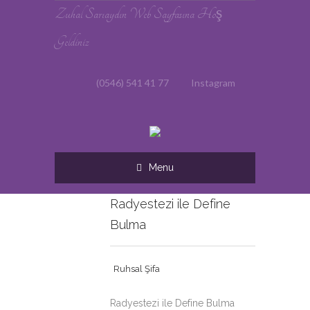
Zuhal Sarıaydın Web Sayfasına Hoş
Geldiniz
(0546) 541 41 77
Instagram
Menu
Radyestezi ile Define
Bulma
Ruhsal Şifa
Radyestezi ile Define Bulma