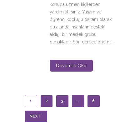
konuda uzman kişilerden
yardım alırsınız. Yaşam ve
öğrenci koçluğu da tam olarak
bu alanda insanların destek
aldığı bir meslek grubu
olmaktadır. Son derece önemli...
Devamını Oku
1
2
3
…
6
NEXT